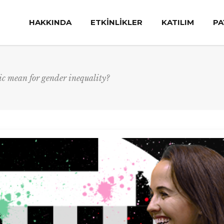
HAKKINDA
ETKİNLİKLER
KATILIM
PA
c mean for gender inequality?