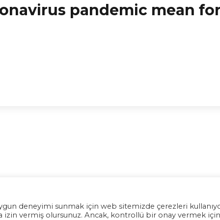
ronavirus pandemic mean fo
en uygun deneyimi sunmak için web sitemizde çerezleri kullanıy
Copyright @ Kadın Liderlik Platformu
 izin vermiş olursunuz. Ancak, kontrollü bir onay vermek içi