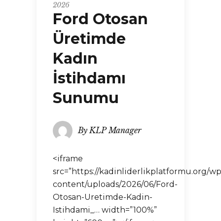
2026
Ford Otosan
Üretimde
Kadın
İstihdamı
Sunumu
By
KLP Manager
<iframe
src=”https://kadinliderlikplatformu.org/wp
content/uploads/2026/06/Ford-
Otosan-Uretimde-Kadin-
Istihdami_… width=”100%”