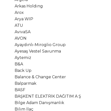
Arkas Holding
Arox
Arya WIP
ATU
AvivaSA
AVON
Ayaydınlı-Miroglio Group
Ayesaş Vestel Savunma
Aytemiz
B&A
Back Up
Balance & Change Center
Balparmak
BASF
BAŞKENT ELEKTRİK DAĞITIM A Ş
Bilge Adam Danışmanlık
Bilim İlaç