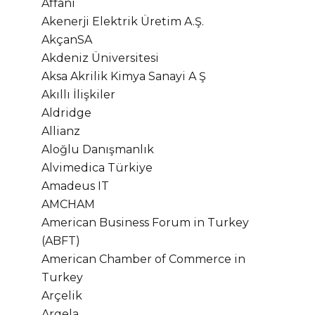
Affani
Akenerji Elektrik Üretim A.Ş.
AkçanSA
Akdeniz Üniversitesi
Aksa Akrilik Kimya Sanayi A Ş
Akıllı İlişkiler
Aldridge
Allianz
Aloğlu Danışmanlık
Alvimedica Türkiye
Amadeus IT
AMCHAM
American Business Forum in Turkey
(ABFT)
American Chamber of Commerce in
Turkey
Arçelik
Argela