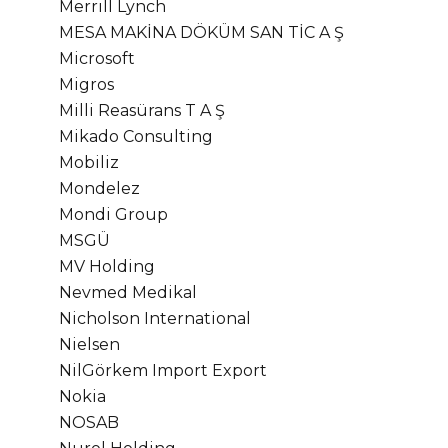
Merrill Lynch
MESA MAKİNA DÖKÜM SAN TİC A Ş
Microsoft
Migros
Milli Reasürans T A Ş
Mikado Consulting
Mobiliz
Mondelez
Mondi Group
MSGÜ
MV Holding
Nevmed Medikal
Nicholson International
Nielsen
NilGörkem Import Export
Nokia
NOSAB