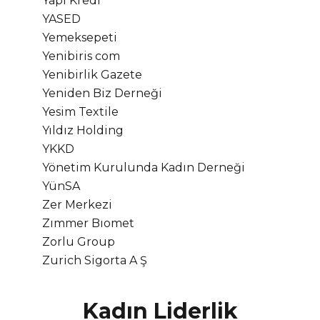
Yapı Kredi
YASED
Yemeksepeti
Yenibiris com
Yenibirlik Gazete
Yeniden Biz Derneği
Yesim Textile
Yıldız Holding
YKKD
Yönetim Kurulunda Kadın Derneği
YünSA
Zer Merkezi
Zımmer Bıomet
Zorlu Group
Zurich Sigorta A Ş
Kadın Liderlik