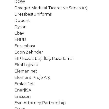
DOW
Draeger Medikal Ticaret ve Servis A Ş
Dressbestuniforms
Dupont
Dyson
Ebay
EBRD
Eczacıbaşı
Egon Zehnder
EIP Eczacıbaşı İlaç Pazarlama
Ekol Lojistik
Eleman net
Element Proje A.Ş.
Emlak Jet
EnerjiSA
Ericsson
Esin Attorney Partnership