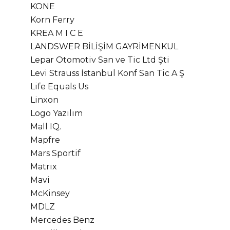
KONE
Korn Ferry
KREA M I C E
LANDSWER BİLİŞİM GAYRİMENKUL
Lepar Otomotiv San ve Tic Ltd Şti
Levi Strauss İstanbul Konf San Tic A Ş
Life Equals Us
Linxon
Logo Yazılım
Mall IQ.
Mapfre
Mars Sportif
Matrix
Mavi
McKinsey
MDLZ
Mercedes Benz