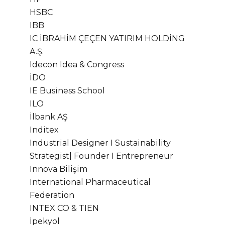
HSBC
IBB
IC İBRAHİM ÇEÇEN YATIRIM HOLDİNG
A.Ş.
Idecon Idea & Congress
İDO
IE Business School
ILO
İlbank AŞ
Inditex
Industrial Designer I Sustainability
Strategist| Founder I Entrepreneur
Innova Bilişim
International Pharmaceutical
Federation
INTEX CO & TIEN
İpekyol